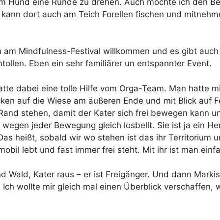
dem Hund eine Runde zu drehen. Auch möchte ich den Be
 kann dort auch am Teich Forellen fischen und mitnehmen
 am Mindfulness-Festival willkommen und es gibt auch f
ollen. Eben ein sehr familiärer un entspannter Event.
hatte dabei eine tolle Hilfe vom Orga-Team. Man hatte 
icken auf die Wiese am äußeren Ende und mit Blick auf 
Rand stehen, damit der Kater sich frei bewegen kann u
 wegen jeder Bewegung gleich losbellt. Sie ist ja ein 
 Das heißt, sobald wir wo stehen ist das ihr Territorium 
bil lebt und fast immer frei steht. Mit ihr ist man ein
und Wald, Kater raus – er ist Freigänger. Und dann Mark
ch wollte mir gleich mal einen Überblick verschaffen, 