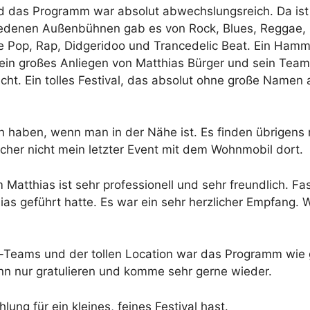
 das Programm war absolut abwechslungsreich. Da is
iedenen Außenbühnen gab es von Rock, Blues, Reggae, 
ise Pop, Rap, Didgeridoo und Trancedelic Beat. Ein Ham
h ein großes Anliegen von Matthias Bürger und sein Tea
cht. Ein tolles Festival, das absolut ohne große Namen 
en haben, wenn man in der Nähe ist. Es finden übrigens
icher nicht mein letzter Event mit dem Wohnmobil dort.
atthias ist sehr professionell und sehr freundlich. Fa
ias geführt hatte. Es war ein sehr herzlicher Empfang. W
a-Teams und der tollen Location war das Programm wie 
nn nur gratulieren und komme sehr gerne wieder.
ung für ein kleines, feines Festival hast.