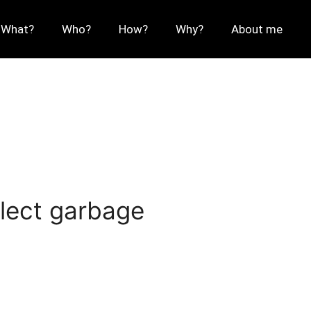
What?
Who?
How?
Why?
About me
llect garbage